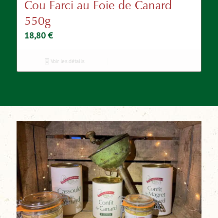
Cou Farci au Foie de Canard
550g
18,80
€
Voir les détails