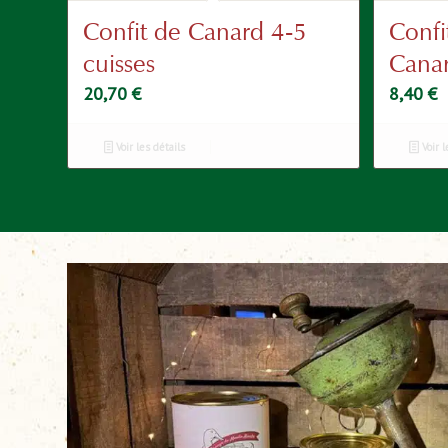
Confit de Canard 4-5
Confi
cuisses
Cana
20,70
€
8,40
€
Voir les détails
Voir l