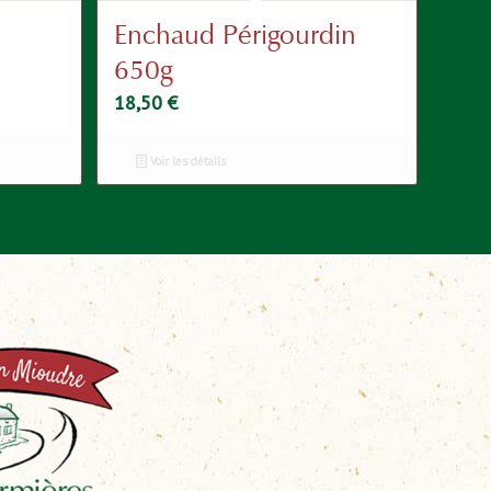
2
Enchaud Périgourdin
650g
18,50
€
Voir les détails