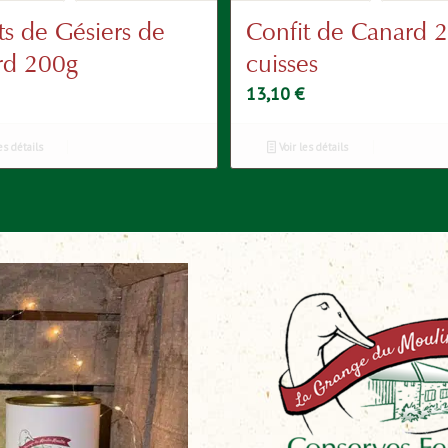
ts de Gésiers de
Confit de Canard 
rd 200g
cuisses
13,10
€
es détails
Voir les détails